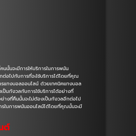
คนนั้นจะมีการให้บริการในการพนัน
กต่อไปกับการที่จะใช้บริการได้โดยที่คุณ
รใน การแทงบอลออนไลน์ ด้วยเทคนิคแทงบอล
้องเป็นกังวลกับการใช้บริการได้อย่างที่
างที่คืนนั้นจะไม่ต้องเป็นกังวลอีกต่อไป
ริการในการพนันออนไลน์ได้โดยที่คุณนั้นจะมี
นต์