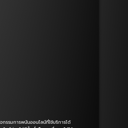
ิจกรรมการพนันออนไลน์ที่ใช้บริการได้