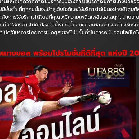
นและก็เกิดจากการใช้บริการนั่นเองการใช้บริการในการแทงบอลออนไลน
ม่มีขั้นต่ำ ที่ทุกคนนั้นจะเข้าสู่เว็บไซต์และใช้บริการได้เป็นอย่างดี
ที่สุดกับการใช้บริการได้โดยที่คุณจะมีความเพลิดเพลินและสนุกสนานสะ
ไม่ได้ใช้บริการได้ในปัจจุบันนี้หาคนนั้นสนใจและต้องการในการใช้บริก
ี่เปิดใช้บริการโดยการเปิดยูสเซอร์ไม่มีขั้นต่ำในการพนันออนไลน์ได้
็บแทงบอล พร้อมโปรโมชั่นที่ดีที่สุด แห่งปี 2