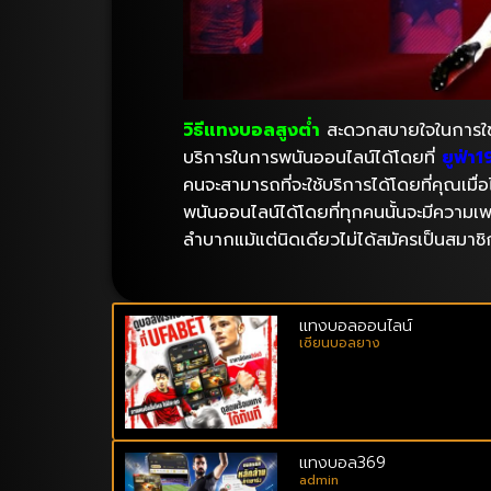
วิธีแทงบอลสูงต่ำ
สะดวกสบายใจในการใช้บ
บริการในการพนันออนไลน์ได้โดยที่
ยูฟ่า1
คนจะสามารถที่จะใช้บริการได้โดยที่คุณเม
พนันออนไลน์ได้โดยที่ทุกคนนั้นจะมีความเพ
ลำบากแม้แต่นิดเดียวไม่ได้สมัครเป็นสมาชิ
แทงบอลออนไลน์
เซียนบอลยาง
แทงบอล369
admin