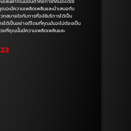
์ฝากไม่มีขั้นต่ำคือการที่คนจะได้ใช้
โดยที่คุณจะมีความเพลิดเพลินและนำเสนอกับ
ดวกสบายใจกับการที่จะใช้บริการได้เป็น
ารได้เป็นอย่างดีโดยที่คุณมันจะไม่ต้องเป็น
โดยที่คุณนั้นมีความเพลิดเพลินและ
023