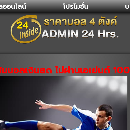
ลออนไลน์
โปรโมชั่น
บ
ันบอลเงินสด ไม่ผ่านเอเย่นต์ 10