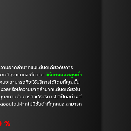
ือมีความยากลำบากแม้แต่นิดเดียวกับการ
ด้โดยที่คุณแนนจะมีความ
วิธีแทงบอลสูงต่ำ
คนจะสามารถที่จะใช้บริการได้โดยที่คุณนั้น
ไปกังวลหรือมีความยากลำบากแต่นิดเดียวใน
ุกสนานกับการที่จะใช้บริการได้เป็นอย่างดี
อลออนไลน์ฝากไม่มีขั้นต่ำที่ทุกคนจะสามารถ
0 %