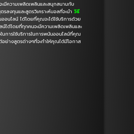
ณจะมีความเพลิดเพลินและสนุกสนานกับ
สูตรลงทุนและสูตรวิเคราะห์บอลที่จะนำ
วิธี
อนไลน์ ได้โดยที่คุณจะได้ใช้บริการด้วย
ลน์ได้โดยที่ทุกคนจะมีความเพลิดเพลินและ
ยวในการใช้บริการในการพนันออนไลน์ที่คุณ
้อย่างสูตรต่างๆที่จะทำให้คุณได้มีโอกาส