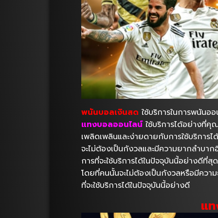
พนันบอลเงินสด
ใช้บริการในการพนันออนไ
แทงบอลออนไลน์
ใช้บริการได้อย่างที่ค
เพลิดเพลินและง่ายดายกับการใช้บริการได้เป
จะไม่ต้องเป็นกังวลและมีความยากลำบากอีก
การที่จะใช้บริการได้ในปัจจุบันนี้อย่างดี
โดยที่คนนั้นจะไม่ต้องเป็นกังวลหรือมีควา
ที่จะใช้บริการได้ในปัจจุบันนี้อย่างดี
แท