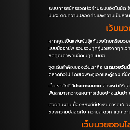
ระบบการสมัครรวดเร็วผ่านระบบอัตโนมัติ 
มั่นใจได้ในความปลอดภัยและความเป็นส่วนต
เว็บมว
หากคุณเป็นแฟนพันธุ์แท้มวยไทยหรือมว
แบบมืออาชีพ รวบรวมทุกคู่มวยจากทุกเวที
สดคุณภาพคมชัดในทุกแมตช์
จุดเด่นสำคัญของเว็บเราคือ
เรตมวยวันนี้
ตลาดทั่วไป โดยเฉพาะคู่เอกและคู่รอง ที่
เว็บเรายังมี
โปรแกรมมวย
ล่วงหน้าให้คุณ
พันสามารถวางแผนการเล่นอย่างแม่นยำ เพิ
ด้วยทีมงานเบื้องหลังที่มีประสบการณ์ในวง
ของความปลอดภัย ความสะดวก และความค
เว็บมวยออนไล