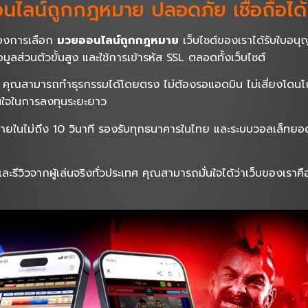
นไลน์ถูกกฎหมาย ปลอดภัย เชื่อถือได
ของการเลือก
มวยออนไลน์ถูกกฎหมาย
เว็บไซต์ของเราได้รับใบอน
ลส่วนตัวขั้นสูง และใช้การเข้ารหัส SSL ตลอดทั้งเว็บไซต์
นต์ คุณสามารถทำธุรกรรมได้โดยตรง ไม่ต้องรอแอดมิน ไม่เสี่ยงโดนโก
่นใจในการลงทุนระยะยาว
ยในไม่ถึง 10 วินาที รองรับทุกธนาคารในไทย และระบบวอลเล็ทยอ
ละรีวิวจากผู้เล่นจริงทั่วประเทศ คุณสามารถมั่นใจได้ว่าเว็บของเราคื