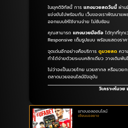
ในยุคดิจิทัลนี้ การ
แทงมวยสดวันนี้
ผ่านม
แข่งขันไปพร้อมกัน เว็บของเราพัฒนาแพลต
ออกแบบให้ใช้งานง่าย ไม่ซับซ้อน
คุณสามารถ
แทงมวยมือถือ
ได้ทุกที่ทุก
Responsive เต็มรูปแบบ พร้อมแสดงราคา
จุดเด่นอีกอย่างคือบริการ
ดูมวยสด
ความค
ทำได้ง่ายด้วยระบบคลิกเดียว วางเดิมพัน
ไม่ว่าจะเป็นมวยไทย มวยสากล หรือมวยกรง 
ตลาดมวยออนไลน์ปัจจุบัน
วิเคราะห์มวย 
แทงบอลออนไลน์
เซียนบอลยาง