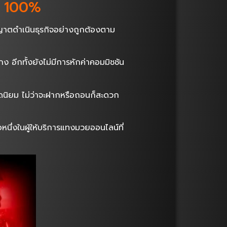
้ 100%
ุญาตดำเนินธุรกิจอย่างถูกต้องตาม
ง อีกทั้งยังไม่มีการหักค่าคอมมิชชัน
ดนิยม ไม่ว่าจะฝากหรือถอนก็สะดวก
อหนึ่งในผู้ให้บริการแทงมวยออนไลน์ที่