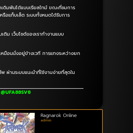
ถเดิมพันได้แบบเรียลไทม์ ขณะที่ชมการ
รือแท็บเล็ต ระบบทั้งหมดได้รับการ
พิ่มเติม เว็บไซต์ของเราทำงานแบบ
หมือนนั่งอยู่ข้างเวที การแทงระหว่างยก
 ผ่านระบบแนะนำที่ใช้งานง่ายที่สุดใน
่
@UFA88SV8
Ragnarok Online
admin