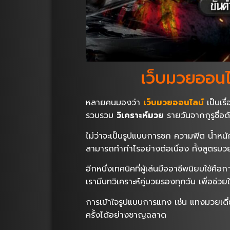
เว็บมวยออนไล
หลายคนมองว่า
เว็บมวยออนไลน์
เป็นเร
รวบรวม
วิเคราะห์มวย
รายวันจากกูรูชื่อ
ไม่ว่าจะเป็นรูปแบบการชก ความฟิต น้ำหนัก
สามารถทำกำไรอย่างต่อเนื่อง ทั้งสูตรม
อีกหนึ่งเทคนิคที่ผู้เล่นมืออาชีพนิยมใช้คือ
เรามีบทวิเคราะห์คู่มวยรองทุกวัน เพื่อช่ว
การเข้าใจรูปแบบการแทง เช่น แทงมวยเดี่
ครั้งได้อย่างชาญฉลาด