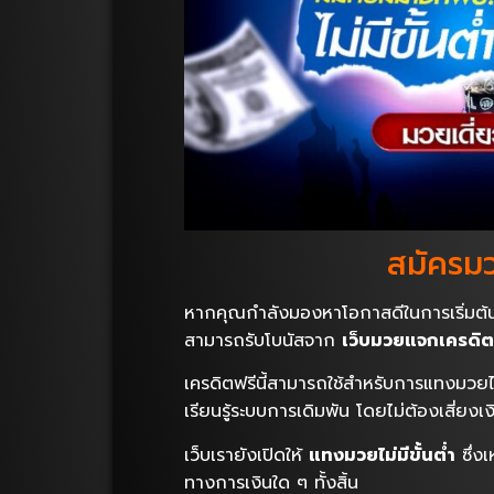
สมัครมว
หากคุณกำลังมองหาโอกาสดีในการเริ่มต
สามารถรับโบนัสจาก
เว็บมวยแจกเครดิต
เครดิตฟรีนี้สามารถใช้สำหรับการแทงมวยได้
เรียนรู้ระบบการเดิมพัน โดยไม่ต้องเสี่ยงเง
เว็บเรายังเปิดให้
แทงมวยไม่มีขั้นต่ำ
ซึ่ง
ทางการเงินใด ๆ ทั้งสิ้น