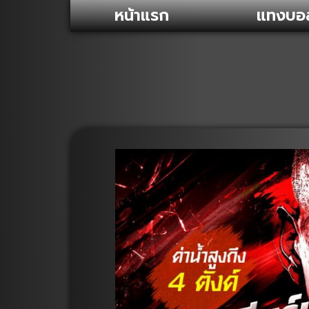
หน้าแรก
แทงบอ