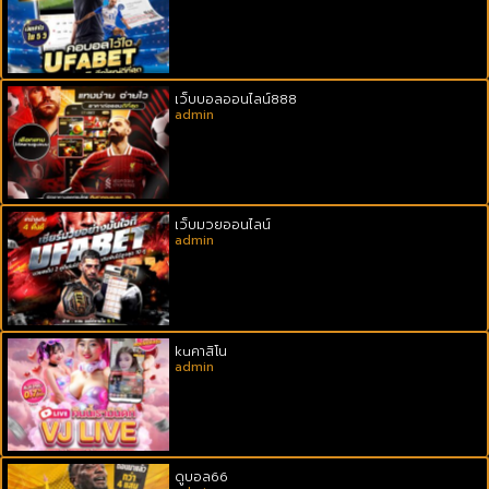
เว็บบอลออนไลน์888
admin
เว็บมวยออนไลน์
admin
kuคาสิโน
admin
ดูบอล66