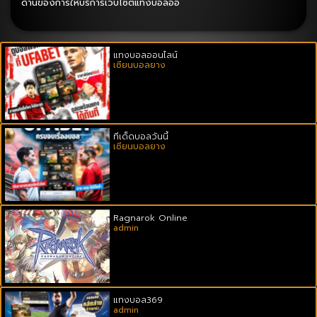
ด้านของการให้บริการเว็บไซต์แทงบอลออ
แทงบอลออนไลน์
เซียนบอลยาง
ทีเด็ดบอลวันนี้
เซียนบอลยาง
Ragnarok Online
admin
แทงบอล369
admin