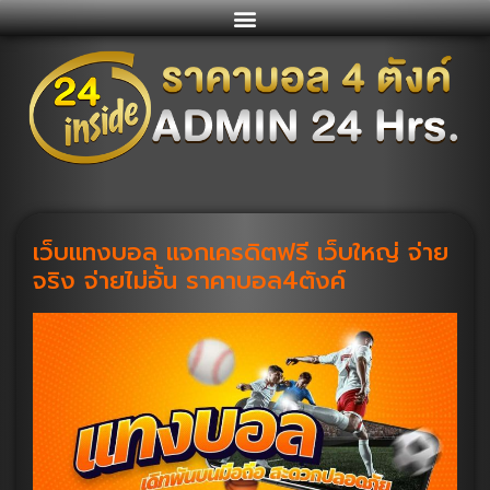
เว็บแทงบอล แจกเครดิตฟรี เว็บใหญ่ จ่าย
จริง จ่ายไม่อั้น ราคาบอล4ตังค์