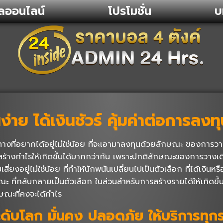
ลออนไลน์
โปรโมชั่น
บ
าย ได้เงินชัวร์ คุ้มค่าต่อการลงทุ
างที่อยากได้อยู่ไม่ใช่น้อย ที่จะเอามาลงทุนด้วยลักษณะ ของการวางเ
ร้างกำไรให้เกิดขึ้นได้มากกว่ากัน เพราะปกติลักษณะของการวางเดิ
ยงอยู่ไม่ใช่น้อย ที่ทำให้นักพนันเปลี่ยนไปเป็นตัวเลือก ที่ได้เงินหร
ะ ที่กลับกลายเป็นตัวเลือก ในส่วนสำหรับการสร้างรายได้ให้เกิดขึ้
ักษณะที่คงจะได้กำไร
ดับโลก มั่นคง ปลอดภัย ให้บริการทุกระ