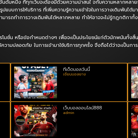
ันดับหนึ่ง ที่ทุกเว็บจะต้องมีด้วยความน่าสนใ จกับความหลากหลายรู
ปแบบการให้บริการ ที่เพิ่มความรู้ความเข้าใจในการวางเดิมพันได้มากขึ
มารถทำการวางเดิมพันได้หลากหลาย ทำให้อาจจะไม่รู้กฎกติกาทั้งห
รโมชั่น หรือข้อกำหนดต่างๆ เพื่อจะเป็นประโยชน์แก่ตัวนักพนันทั้งสิ
ห้ความปลอดภัย ในการเข้ามาใช้บริการทุกครั้ง จึงถือได้ว่าจะเป็นก
ทีเด็ดบอลวันนี้
เซียนบอลยาง
เว็บบอลออนไลน์888
admin