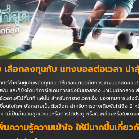
าม เลือกลงทุนกับ แทงบอลต่อเวลา น่าล
่ดีสำหรับผู้เล่นพนันทุกคน ที่ชื่นชอบเกี่ยวกับการแทงบอลสดออน
มพัน และก็ยังได้แก่การใช้เกมการแข่งขันบอลจริง มาเป็นตัวกลาง 
ช้เวลาแค่ไม่กี่นาที แค่นั้น สำหรับการทดเวลาเจ็บ ของเกมการแข่งขันใ
ในเงื่อนไขใดๆ ยังกลายเป็นตัวเลือก สำหรับการวางเดิมพันได้ถึง 2 ค
ๆ ไม่เป็นจำนวนลูกเตะมุมหรือการได้ประตู หรือใบเหลืองหรือใบแดง
ความรู้ความเข้าใจ ให้มีมากขึ้นเกี่ยว