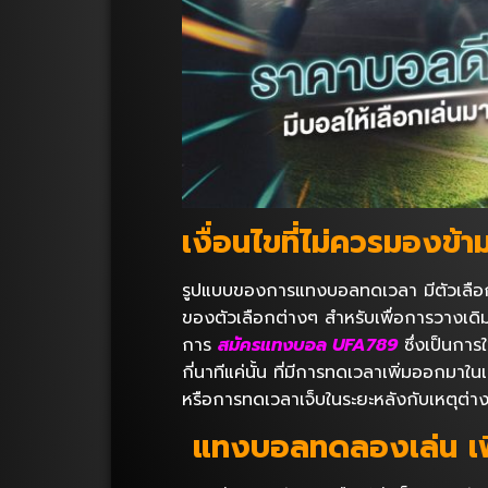
เงื่อนไขที่ไม่ควรมองข้
รูปแบบของการแทงบอลทดเวลา มีตัวเลือกที
ของตัวเลือกต่างๆ สำหรับเพื่อการวางเดิ
การ
สมัครแทงบอล UFA789
ซึ่งเป็นการใ
กี่นาทีแค่นั้น ที่มีการทดเวลาเพิ่มออกมา
หรือการทดเวลาเจ็บในระยะหลังกับเหตุต่าง
แทงบอลทดลองเล่น เพิ่ม