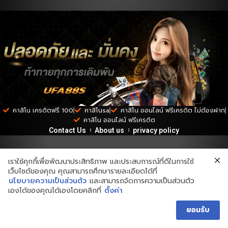
คาสิโน เครดิตฟรี 100
คาสิโนsa
คาสิโน ออนไลน์ ฟรีเครดิต ไม่ต้องฝาก
คาสิโน ออนไลน์ ฟรีเครดิต
Contact Us
About us
privacy policy
เราใช้คุกกี้เพื่อพัฒนาประสิทธิภาพ และประสบการณ์ที่ดีในการใช้
เว็บไซต์ของคุณ คุณสามารถศึกษารายละเอียดได้ที่
นโยบายความเป็นส่วนตัว
และสามารถจัดการความเป็นส่วนตัว
เองได้ของคุณได้เองโดยคลิกที่
ตั้งค่า
ยอมรับ