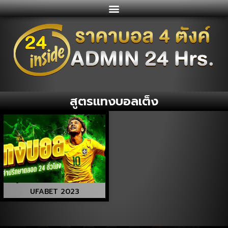
สูตรแทงบอลเต็ง
สูตรแทงบอลเต็ง เว็บบอล
UFABET 2023