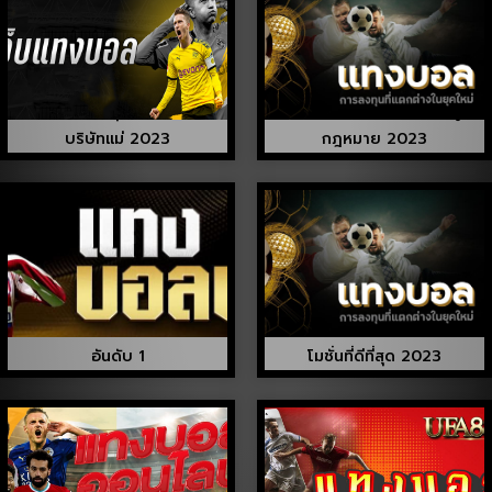
เว็บพนันบอลยุคใหม่ เว็บตรง
แทงบอลออนไลน์เปิดใหม่ ถูก
บริษัทแม่ 2023
กฎหมาย 2023
แทงบอลเว็บใหญ่ มาแรง
เว็บแทงบอลอย่างเซียน โปร
อันดับ 1
โมชั่นที่ดีที่สุด 2023