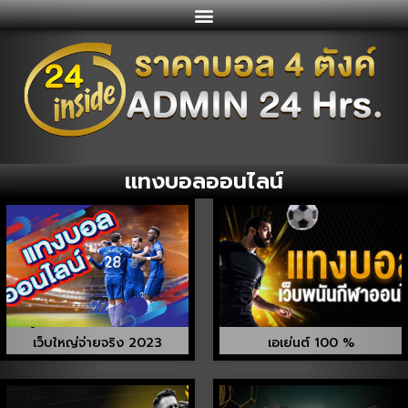
แทงบอลออนไลน์
สูตรแทงบอลสดบนมือถือ
พนันบอลเงินสด ไม่ผ่าน
เว็บใหญ่จ่ายจริง 2023
เอเย่นต์ 100 %