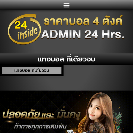
แทงบอล ที่เดียวจบ
แทงบอล ที่เดียวจบ