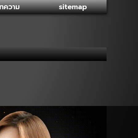
ทความ
sitemap